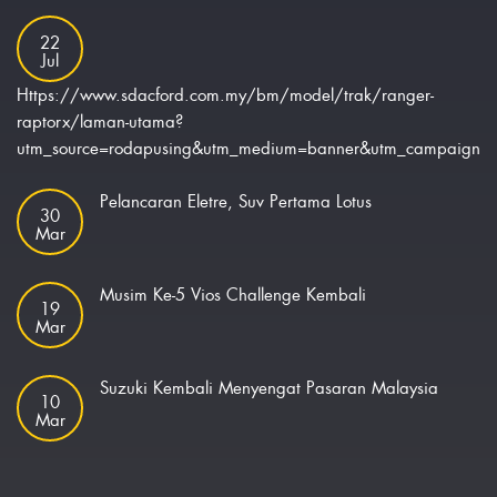
22
Jul
Https://www.sdacford.com.my/bm/model/trak/ranger-
raptorx/laman-utama?
utm_source=rodapusing&utm_medium=banner&utm_campaign=ra
Pelancaran Eletre, Suv Pertama Lotus
30
Mar
Musim Ke-5 Vios Challenge Kembali
19
Mar
Suzuki Kembali Menyengat Pasaran Malaysia
10
Mar